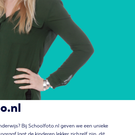
o.nl
nderwijs? Bij Schoolfoto.nl geven we een unieke
raaf laat de kinderen lekker zichzelf zijn, dit