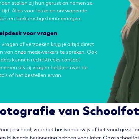
nden stellen zij hun gerust en nemen ze
 tijd. Alles voor leuke en ontwapende
to’s en toekomstige herinneringen.
elpdesk voor vragen
j vragen of verzoeken krijg je altijd direct
n van onze medewerkers te spreken. Ook
ders kunnen rechtstreeks contact
nemen als zij vragen hebben over de
to’s of het bestellen ervan.
fotografie van Schoolfot
oor je school, voor het basisonderwijs of het voortgezet o
en blijvende herinnering hebben voor later. Onze schoolfotog