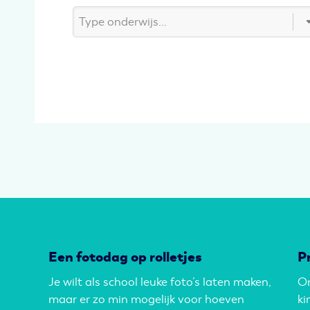
Een fotodag op rolletjes
P
Je wilt als school leuke foto’s laten maken,
On
maar er zo min mogelijk voor hoeven
ki