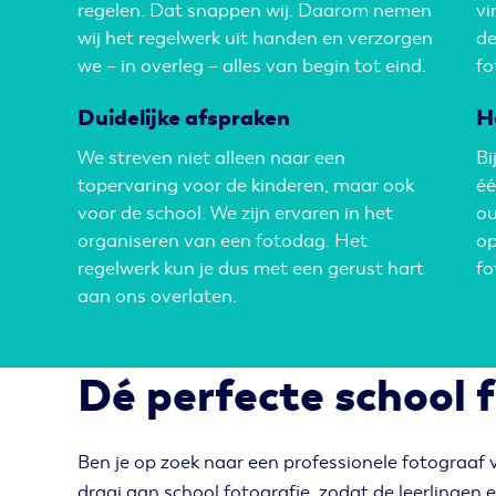
regelen. Dat snappen wij. Daarom nemen
vi
wij het regelwerk uit handen en verzorgen
de
we – in overleg – alles van begin tot eind.
fo
Duidelijke afspraken
H
We streven niet alleen naar een
Bi
topervaring voor de kinderen, maar ook
éé
voor de school. We zijn ervaren in het
ou
organiseren van een fotodag. Het
op
regelwerk kun je dus met een gerust hart
fo
aan ons overlaten.
Dé perfecte school 
Ben je op zoek naar een professionele fotograaf v
draai aan school fotografie, zodat de leerlingen e