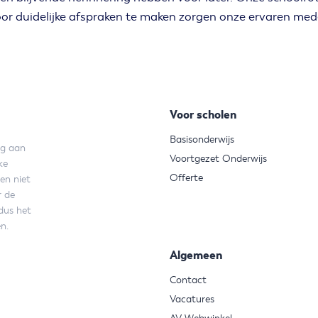
or duidelijke afspraken te maken zorgen onze ervaren mede
Voor scholen
Basisonderwijs
ng aan
Voortgezet Onderwijs
ke
Offerte
en niet
r de
dus het
n.
Algemeen
Contact
Vacatures