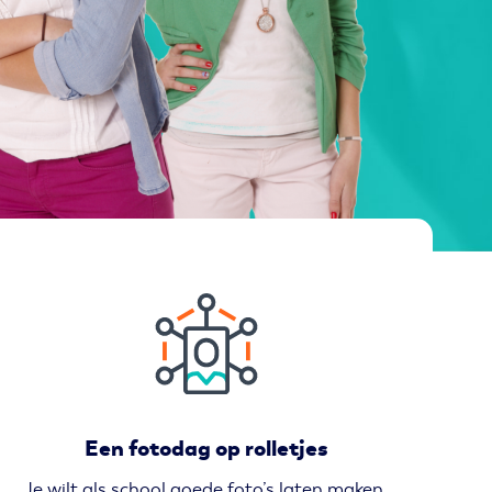
Een fotodag op rolletjes
Je wilt als school goede foto’s laten maken,