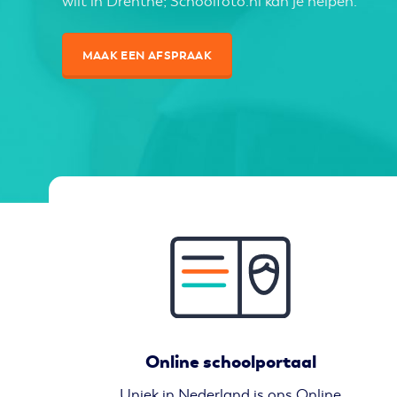
wilt in Drenthe
; Schoolfoto.nl kan je helpen.
MAAK EEN AFSPRAAK
Online schoolportaal
Uniek in Nederland is ons Online