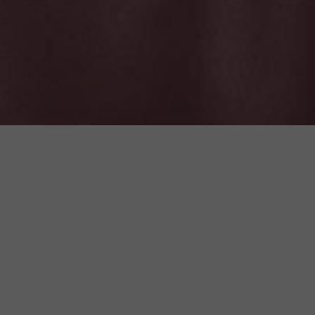
Fotografen gezocht
Schoolfoto.nl is altijd op zoek naar fotografen met
ruime schoolfotografie-ervaring die freelance
inzetbaar zijn voor het fotograferen van kinderen in
het basis- en middelbaar onderwijs.
Wat vragen we van jou?