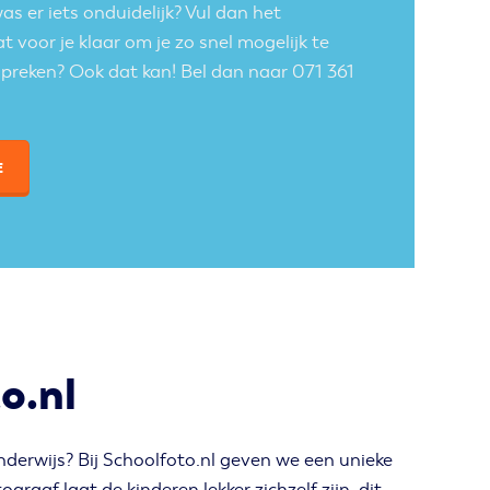
s er iets onduidelijk? Vul dan het
 voor je klaar om je zo snel mogelijk te
 spreken? Ook dat kan! Bel dan naar 071 361
E
o.nl
nderwijs? Bij Schoolfoto.nl geven we een unieke
raaf laat de kinderen lekker zichzelf zijn, dit