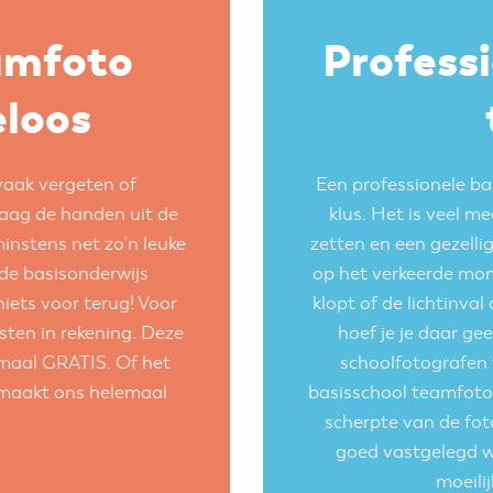
amfoto
Professi
eloos
vaak vergeten of
Een professionele ba
graag de handen uit de
klus. Het is veel m
nstens net zo’n leuke
zetten en een gezellig
 de
basisonderwijs
op het verkeerde mom
niets voor terug! Voor
klopt of de lichtinval
ten in rekening. Deze
hoef je je daar g
lemaal GRATIS. Of het
schoolfotografen
 maakt ons helemaal
basisschool teamfoto
scherpte van de fo
goed vastgelegd w
moeili