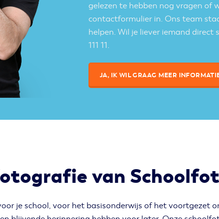
gelezen te hebben nog vragen of wa
contactformulier in. Ons team staat
helpen. Wil je liever iemand direct
111 11.
JA, IK WIL GRAAG MEER INFORMATI
fotografie van Schoolfot
oor je school, voor het basisonderwijs of het voortgezet o
en blijvende herinnering hebben voor later. Onze schoolfotog