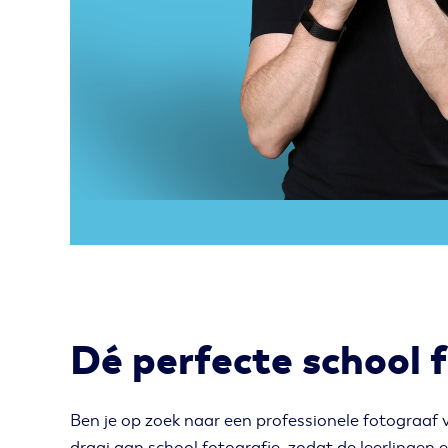
Dé perfecte school 
Ben je op zoek naar een professionele fotograaf v
draai aan school fotografie, zodat de leerlingen e