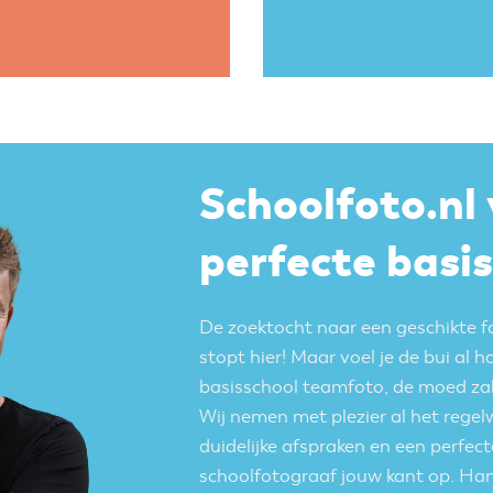
Schoolfoto.nl
perfecte basi
De zoektocht naar een geschikte f
stopt hier! Maar voel je de bui al 
basisschool teamfoto, de moed zakt 
Wij nemen met plezier al het regelw
duidelijke afspraken en een perfect
schoolfotograaf jouw kant op. Hand