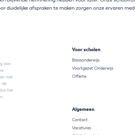
or duidelijke afspraken te maken zorgen onze ervaren mede
Voor scholen
Basisonderwijs
ng aan
Voortgezet Onderwijs
ke
Offerte
en niet
r de
dus het
n.
Algemeen
Contact
Vacatures