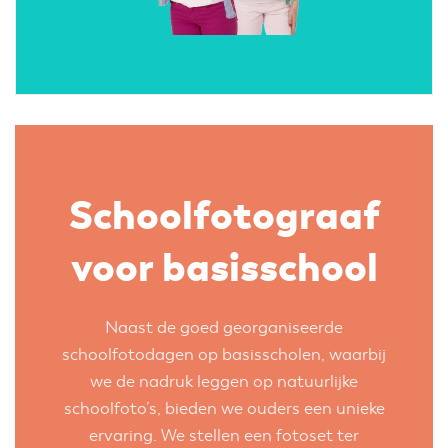
Schoolfotograaf
voor basisschool
Naast de goed georganiseerde
schoolfotodagen op basisscholen, waarbij
we de nadruk leggen op natuurlijke
schoolfoto’s, bieden we ouders een unieke
ervaring. We stellen een fotoset ter