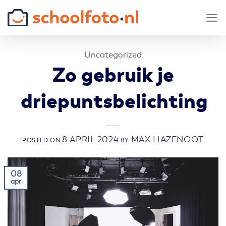
Skip
to
content
Uncategorized
Zo gebruik je
driepuntsbelichting
8 APRIL 2024
MAX HAZENOOT
POSTED ON
BY
08
apr