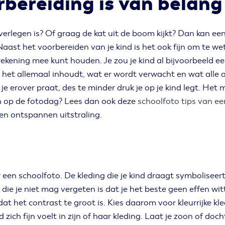
bereiding is van belang
verlegen is? Of graag de kat uit de boom kijkt? Dan kan e
aast het voorbereiden van je kind is het ook fijn om te w
t rekening mee kunt houden. Je zou je kind al bijvoorbeeld
 het allemaal inhoudt, wat er wordt verwacht en wat alle
e erover praat, des te minder druk je op je kind legt. Het m
en op de fotodag? Lees dan ook deze
schoolfoto tips van e
en ontspannen uitstraling.
r een schoolfoto. De kleding die je kind draagt symboliseert
ip die je niet mag vergeten is dat je het beste geen effen w
dat het contrast te groot is. Kies daarom voor kleurrijke k
nd zich fijn voelt in zijn of haar kleding. Laat je zoon of 