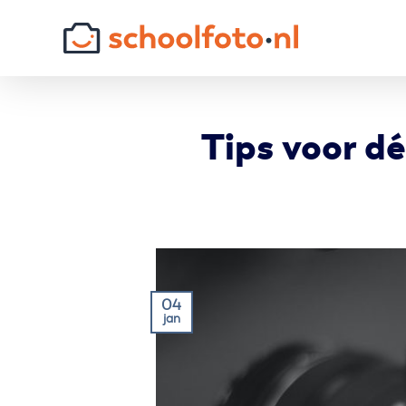
Skip
to
content
Tips voor dé
04
jan