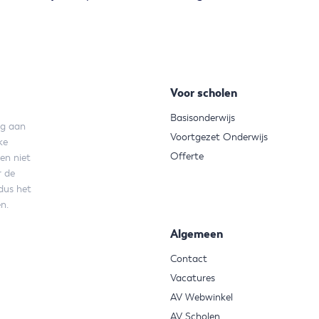
Voor scholen
Basisonderwijs
ng aan
Voortgezet Onderwijs
ke
Offerte
en niet
r de
dus het
n.
Algemeen
Contact
Vacatures
AV Webwinkel
AV Scholen