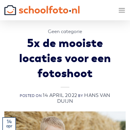
Skip
to
content
Geen categorie
5x de mooiste
locaties voor een
fotoshoot
14 APRIL 2022
HANS VAN
POSTED ON
BY
DUIJN
14
apr